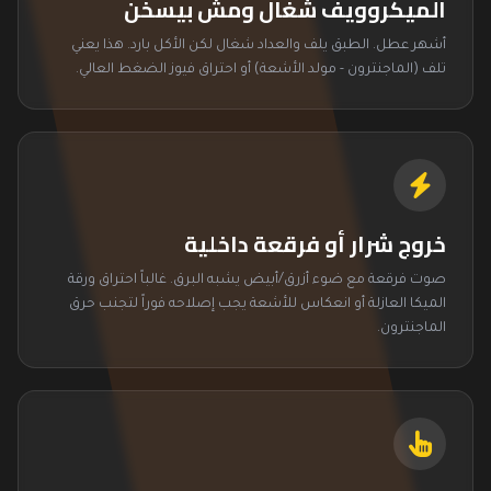
الميكروويف شغال ومش بيسخن
أشهر عطل. الطبق يلف والعداد شغال لكن الأكل بارد. هذا يعني
تلف (الماجنترون - مولد الأشعة) أو احتراق فيوز الضغط العالي.
خروج شرار أو فرقعة داخلية
صوت فرقعة مع ضوء أزرق/أبيض يشبه البرق. غالباً احتراق ورقة
الميكا العازلة أو انعكاس للأشعة يجب إصلاحه فوراً لتجنب حرق
الماجنترون.