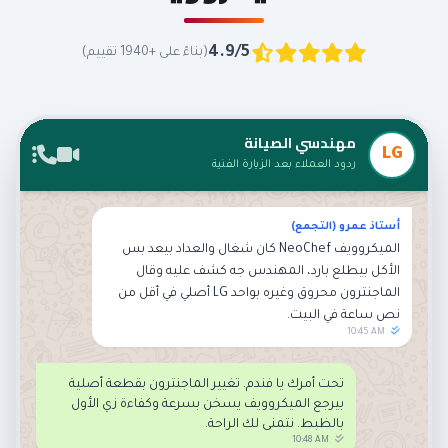
4.9/5
(بناءً على +1940 تقييم)
مهندسي الصيانة
LG
ردود العملاء بعد الزيارة الفنية
أستاذ عمرو (التجمع)
الميكروويف NeoChef كان شغال والعداد بيعد بس
الأكل بيطلع بارد، المهندس جه كشف عليه وقال
الماجنترون محروق وغيره بواحد LG أصلي في أقل من
نص ساعة في البيت.
10:45 AM
تحت أمرك يا فندم. تغيير الماجنترون بقطعة أصلية
بيرجع الميكروويف يسخن بسرعة وكفاءة زي الأول
بالظبط. نتمنى لك الراحة.
10:48 AM