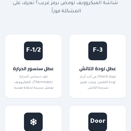
شاشة الميكروويف تومض برمز غريب؟ تعرف على
المشكلة فوراً.
F-1/2
F-3
عطل لوحة التاتش
عطل سنسور الحرارة
قفلة (Short) في أحد أزرار
تلف حساس الحرارة
لوحة اللمس، ويجب تغيير
(Thermistor)، الميكروويف
شريحة التاتش.
يفصل بسرعة لحماية نفسه.
Door