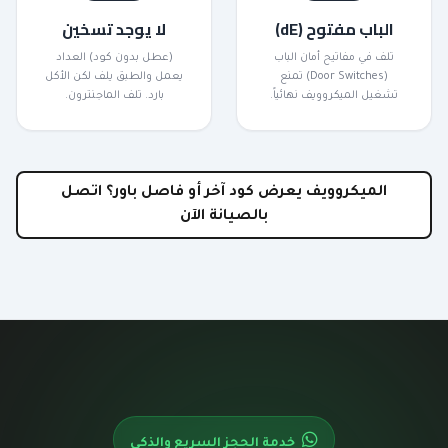
الباب مفتوح (dE)
لا يوجد تسخين
تلف في مفاتيح أمان الباب
(عطل بدون كود) العداد
(Door Switches) تمنع
يعمل والطبق يلف لكن الأكل
تشغيل الميكروويف نهائياً.
بارد. تلف الماجنترون.
الميكروويف يعرض كود آخر أو فاصل باور؟ اتصل
بالصيانة الآن
خدمة الحجز السريع والذكي