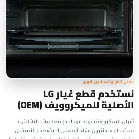
أمان تام وتسخين قوي
نستخدم قطع غيار LG
الأصلية للميكروويف (OEM)
أفران الميكروويف تولد موجات إشعاعية عالية التردد.
استخدام ماجنترون مقلد أو صيني لا يضعف التسخين