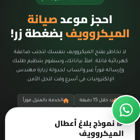
احجز موعد
صيانة
الميكروويف
بضغطة زر!
لا تخاطر بفتح الميكروويف بنفسك لتجنب صاعقة
كهربائية قاتلة. املأ بياناتك، وسنقوم بتنظيم طلبك
وإرساله فوراً عبر واتساب لجدولة زيارة مهندس
الإلكترونيات في أسرع وقت للحل الآمن.
رد خلال 15 دقيقة
الخدمة بالمنزل فوراً
📝 نموذج بلاغ أعطال
الميكروويف