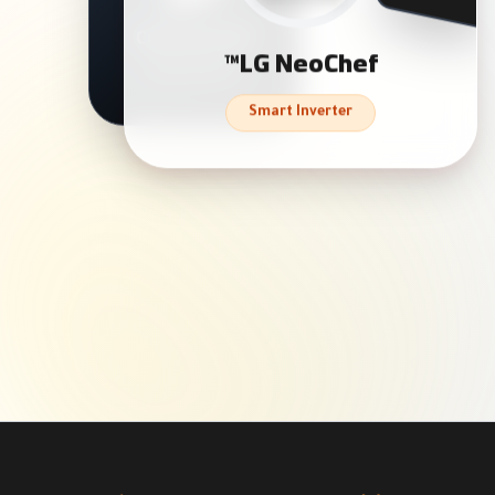
Charcoal Grill
LG NeoChef™
Even Heating
Smart Inverter