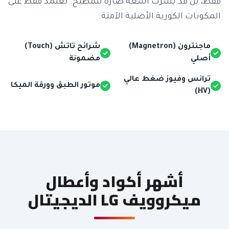
فقط، بل قد يسرب أشعة ضارة للمطبخ. نعتمد فقط على
المكونات الكورية الأصلية الآمنة.
ماجنترون (Magnetron)
شرائح تاتش (Touch)
أصلي
مضمونة
ترانس وفيوز ضغط عالي
موتور الطبق وورقة الميكا
(HV)
أشهر أكواد وأعطال
ميكروويف LG الديجيتال