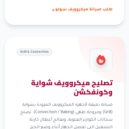
طلب صيانة ميكروويف سولو
Grill & Convection
تصليح ميكروويف شواية
وكونفكشن
صيانة دقيقة لأجهزة الميكروويف المزودة بشواية
(Grill) ومروحة طهي (Convection / Baking). نصلح
سخانات الكوارتز العلوية، ونعالج أعطال كارتة
التشغيل التي تفصل الجهاز أثناء وضع الخبز.