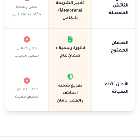
تغيير الشريحة
التاتش
لصق وفضة
(Membrane)
المعطلة
مؤقت يبوظ تاني
بالكامل
الضمان
فاتورة رسمية +
بدون ضمان
الممنوح
ضمان عام
حقيقي مكتوب
الأمان أثناء
تفريغ شحنة
خطر التعرض
الصيانة
المكثف
لصعق مميت
والعمل بأمان