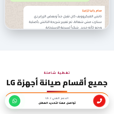
مدام رانيا (زايد)
تاتش الميكروويف كان تقيل جداً وبعض الزراير زي
ستارت مش شغالة، تم تغيير شريحة التاتش بأصلية
ورجع كأنه جديد.. شكراً لسرعة الاستجابة.
02:15 PM
تغطية شاملة
جميع أقسام صيانة أجهزة LG
الدعم الفني لـ LG
نحن مركز شامل، اختر الجهاز الذي تود صيانته للانتقال
تواصل معنا لتحديد العطل
للقسم المختص: