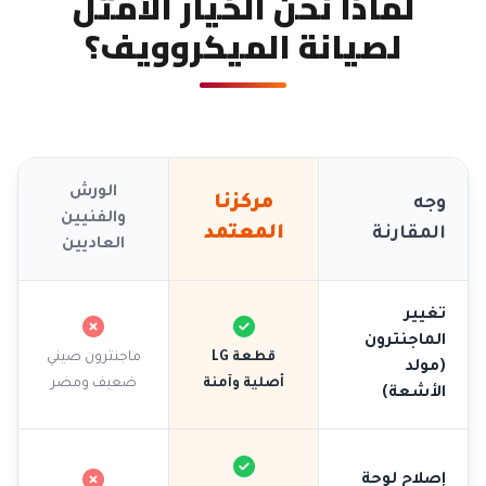
لماذا نحن الخيار الأمثل
لصيانة الميكروويف؟
الورش
مركزنا
وجه
والفنيين
المعتمد
المقارنة
العاديين
تغيير
الماجنترون
قطعة LG
ماجنترون صيني
(مولد
أصلية وآمنة
ضعيف ومضر
الأشعة)
إصلاح لوحة