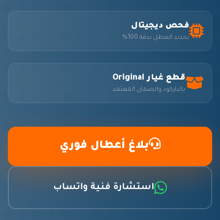
فحص ديجيتال
تحديد العطل بدقة 100%
قطع غيار Original
بالباركود والضمان المعتمد
بلاغ أعطال فوري
استشارة فنية واتساب