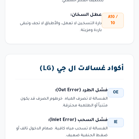
بتنظيف الفلتر السفلي.
عطل السخان:
A10 /
10
دارة التسخين لا تعمل، والأطباق لا تجف وتبقى
باردة ومزيتة.
أكواد غسالات ال جي (LG)
فشل الطرد (Out Error):
OE
الغسالة لا تصرف المياه. خرطوم الصرف قد يكون
مثنياً أو الطلمبة محترقة.
فشل السحب (Inlet Error):
IE
الغسالة لا تسحب مياه كافية. صمام الدخول تالف أو
ضغط الحنفية ضعيف.